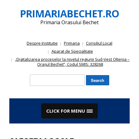
Skip
PRIMARIABECHET.RO
to
content
Primaria Orasului Bechet
Despre Institutie
Primaria
Consiliul Local
Aparat de Specialitate
„Digitalizarea proceselor la nivelul regiunii Sud-Vest Oltenia –
Orașul Bechet”, Codul SMIS: 328268
Search
for:
CLICK FOR MENU