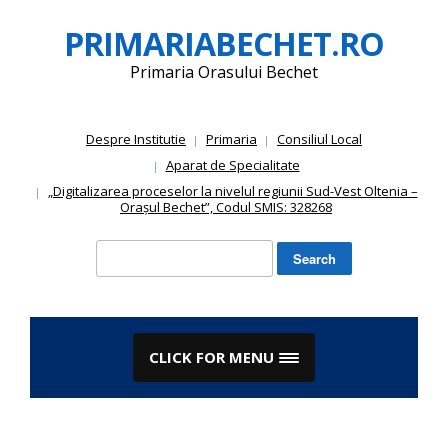
Skip
PRIMARIABECHET.RO
to
content
Primaria Orasului Bechet
Despre Institutie
Primaria
Consiliul Local
Aparat de Specialitate
„Digitalizarea proceselor la nivelul regiunii Sud-Vest Oltenia –
Orașul Bechet”, Codul SMIS: 328268
Search
for:
CLICK FOR MENU