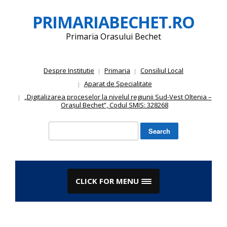
Skip
PRIMARIABECHET.RO
to
content
Primaria Orasului Bechet
Despre Institutie
Primaria
Consiliul Local
Aparat de Specialitate
„Digitalizarea proceselor la nivelul regiunii Sud-Vest Oltenia –
Orașul Bechet”, Codul SMIS: 328268
Search
for:
CLICK FOR MENU