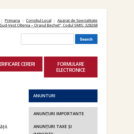
Primaria
Consiliul Local
Aparat de Specialitate
ii Sud-Vest Oltenia – Orașul Bechet”, Codul SMIS: 328268
Search
for:
ERIFICARE CERERI
FORMULARE
ELECTRONICE
ANUNTURI
ANUNȚURI IMPORTANTE
ții.
ANUNȚURI TAXE ȘI