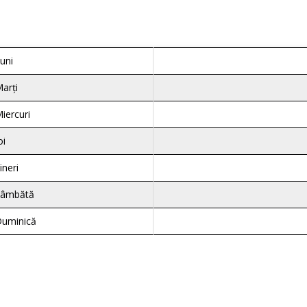
uni
arți
iercuri
oi
ineri
Sâmbătă
uminică