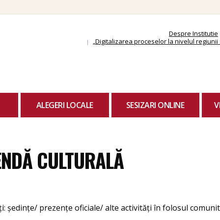
Skip
to
content
Despre Institutie
„Digitalizarea proceselor la nivelul regiun
ALEGERI LOCALE
SESIZARI ONLINE
V
ENDĂ CULTURALĂ
ți: ședințe/ prezențe oficiale/ alte activități în folosul comunită