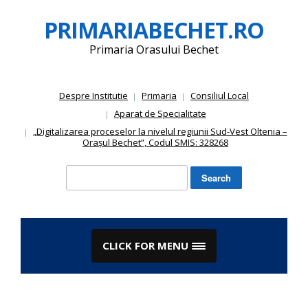
Skip
PRIMARIABECHET.RO
to
content
Primaria Orasului Bechet
Despre Institutie
Primaria
Consiliul Local
Aparat de Specialitate
„Digitalizarea proceselor la nivelul regiunii Sud-Vest Oltenia –
Orașul Bechet”, Codul SMIS: 328268
Search
for:
CLICK FOR MENU