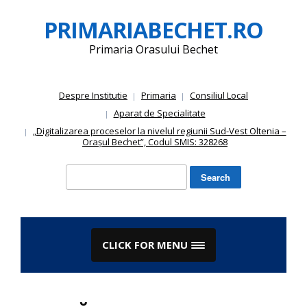
Skip
PRIMARIABECHET.RO
to
content
Primaria Orasului Bechet
Despre Institutie
Primaria
Consiliul Local
Aparat de Specialitate
„Digitalizarea proceselor la nivelul regiunii Sud-Vest Oltenia –
Orașul Bechet”, Codul SMIS: 328268
Search
for:
CLICK FOR MENU