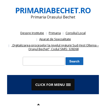
Skip
PRIMARIABECHET.RO
to
content
Primaria Orasului Bechet
Despre Institutie
Primaria
Consiliul Local
Aparat de Specialitate
„Digitalizarea proceselor la nivelul regiunii Sud-Vest Oltenia –
Orașul Bechet”, Codul SMIS: 328268
Search
for:
CLICK FOR MENU