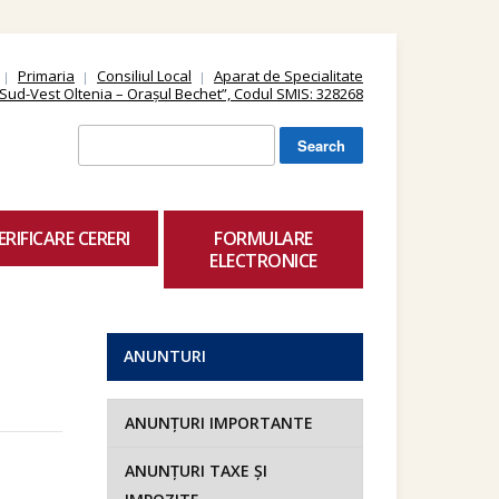
Primaria
Consiliul Local
Aparat de Specialitate
ii Sud-Vest Oltenia – Orașul Bechet”, Codul SMIS: 328268
Search
for:
ERIFICARE CERERI
FORMULARE
ELECTRONICE
ANUNTURI
ANUNȚURI IMPORTANTE
ANUNȚURI TAXE ȘI