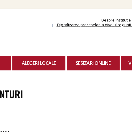
Skip
to
content
Despre Institutie
„Digitalizarea proceselor la nivelul regiun
ALEGERI LOCALE
SESIZARI ONLINE
V
NTURI