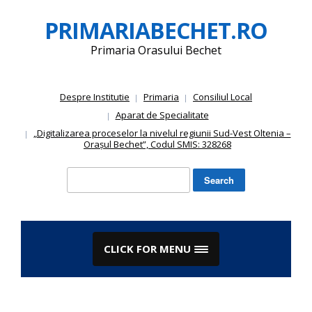
Skip
PRIMARIABECHET.RO
to
content
Primaria Orasului Bechet
Despre Institutie
Primaria
Consiliul Local
Aparat de Specialitate
„Digitalizarea proceselor la nivelul regiunii Sud-Vest Oltenia –
Orașul Bechet”, Codul SMIS: 328268
Search
for:
CLICK FOR MENU