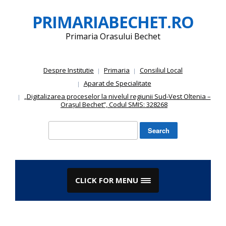
Skip
PRIMARIABECHET.RO
to
content
Primaria Orasului Bechet
Despre Institutie
Primaria
Consiliul Local
Aparat de Specialitate
„Digitalizarea proceselor la nivelul regiunii Sud-Vest Oltenia –
Orașul Bechet”, Codul SMIS: 328268
Search
for:
CLICK FOR MENU