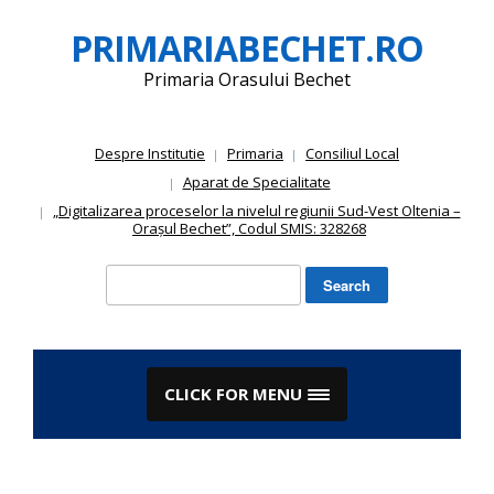
Skip
PRIMARIABECHET.RO
to
content
Primaria Orasului Bechet
Despre Institutie
Primaria
Consiliul Local
Aparat de Specialitate
„Digitalizarea proceselor la nivelul regiunii Sud-Vest Oltenia –
Orașul Bechet”, Codul SMIS: 328268
Search
for:
CLICK FOR MENU