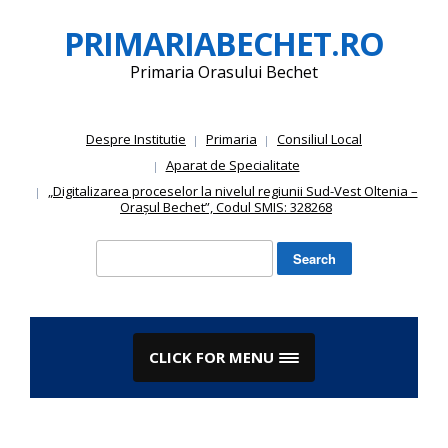
Skip
PRIMARIABECHET.RO
to
content
Primaria Orasului Bechet
Despre Institutie
Primaria
Consiliul Local
Aparat de Specialitate
„Digitalizarea proceselor la nivelul regiunii Sud-Vest Oltenia –
Orașul Bechet”, Codul SMIS: 328268
Search
for:
CLICK FOR MENU