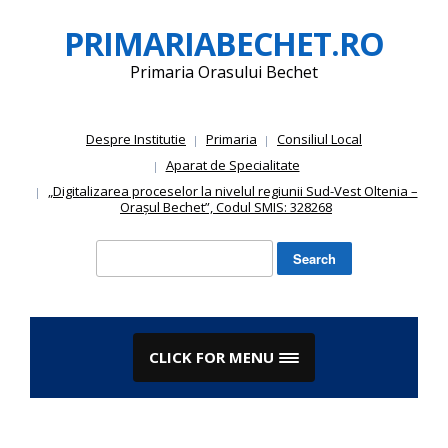
Skip
PRIMARIABECHET.RO
to
content
Primaria Orasului Bechet
Despre Institutie
Primaria
Consiliul Local
Aparat de Specialitate
„Digitalizarea proceselor la nivelul regiunii Sud-Vest Oltenia –
Orașul Bechet”, Codul SMIS: 328268
Search
for:
CLICK FOR MENU