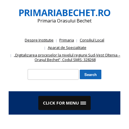
Skip
PRIMARIABECHET.RO
to
content
Primaria Orasului Bechet
Despre Institutie
Primaria
Consiliul Local
Aparat de Specialitate
„Digitalizarea proceselor la nivelul regiunii Sud-Vest Oltenia –
Orașul Bechet”, Codul SMIS: 328268
Search
for:
CLICK FOR MENU