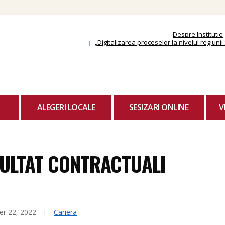
Skip
to
content
Despre Institutie
„Digitalizarea proceselor la nivelul regiun
ALEGERI LOCALE
SESIZARI ONLINE
V
ULTAT CONTRACTUALI
r 22, 2022
Cariera