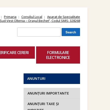
Primaria
Consiliul Local
Aparat de Specialitate
ii Sud-Vest Oltenia – Orașul Bechet”, Codul SMIS: 328268
Search
for:
ERIFICARE CERERI
FORMULARE
ELECTRONICE
ANUNTURI
ANUNȚURI IMPORTANTE
ANUNȚURI TAXE ȘI