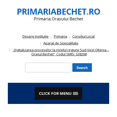
Skip
PRIMARIABECHET.RO
to
content
Primaria Orasului Bechet
Despre Institutie
Primaria
Consiliul Local
Aparat de Specialitate
„Digitalizarea proceselor la nivelul regiunii Sud-Vest Oltenia –
Orașul Bechet”, Codul SMIS: 328268
Search
for:
CLICK FOR MENU