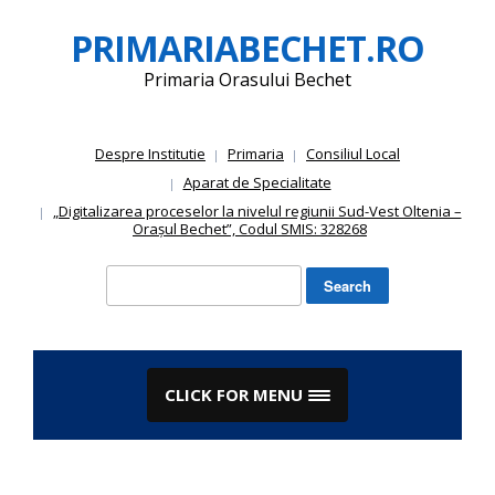
Skip
PRIMARIABECHET.RO
to
content
Primaria Orasului Bechet
Despre Institutie
Primaria
Consiliul Local
Aparat de Specialitate
„Digitalizarea proceselor la nivelul regiunii Sud-Vest Oltenia –
Orașul Bechet”, Codul SMIS: 328268
Search
for:
CLICK FOR MENU