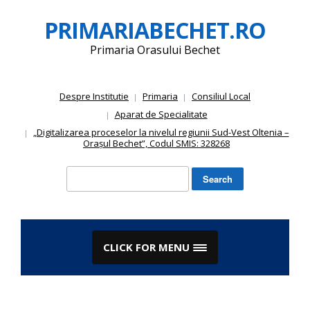
Skip
PRIMARIABECHET.RO
to
content
Primaria Orasului Bechet
Despre Institutie
Primaria
Consiliul Local
Aparat de Specialitate
„Digitalizarea proceselor la nivelul regiunii Sud-Vest Oltenia –
Orașul Bechet”, Codul SMIS: 328268
Search
for:
CLICK FOR MENU