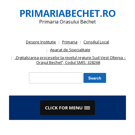
Skip
PRIMARIABECHET.RO
to
content
Primaria Orasului Bechet
Despre Institutie
Primaria
Consiliul Local
Aparat de Specialitate
„Digitalizarea proceselor la nivelul regiunii Sud-Vest Oltenia –
Orașul Bechet”, Codul SMIS: 328268
Search
for:
CLICK FOR MENU