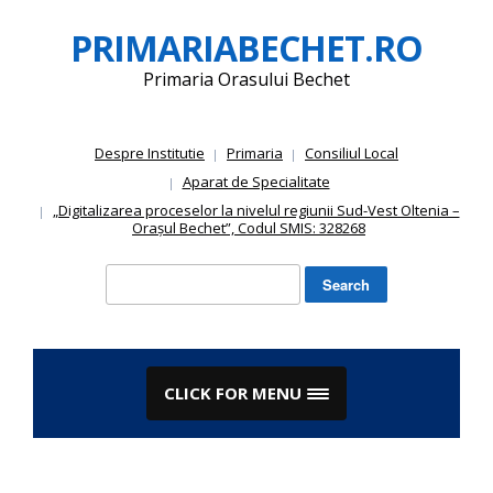
Skip
PRIMARIABECHET.RO
to
content
Primaria Orasului Bechet
Despre Institutie
Primaria
Consiliul Local
Aparat de Specialitate
„Digitalizarea proceselor la nivelul regiunii Sud-Vest Oltenia –
Orașul Bechet”, Codul SMIS: 328268
Search
for:
CLICK FOR MENU