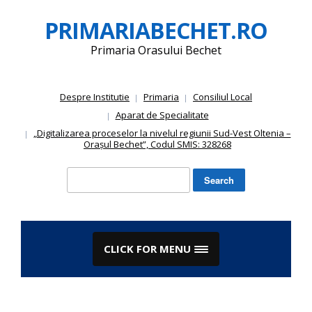
Skip
PRIMARIABECHET.RO
to
content
Primaria Orasului Bechet
Despre Institutie
Primaria
Consiliul Local
Aparat de Specialitate
„Digitalizarea proceselor la nivelul regiunii Sud-Vest Oltenia –
Orașul Bechet”, Codul SMIS: 328268
Search
for:
CLICK FOR MENU