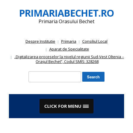
Skip
PRIMARIABECHET.RO
to
content
Primaria Orasului Bechet
Despre Institutie
Primaria
Consiliul Local
Aparat de Specialitate
„Digitalizarea proceselor la nivelul regiunii Sud-Vest Oltenia –
Orașul Bechet”, Codul SMIS: 328268
Search
for:
CLICK FOR MENU