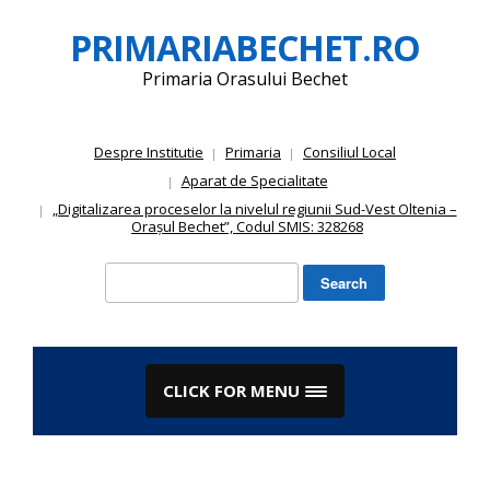
Skip
PRIMARIABECHET.RO
to
content
Primaria Orasului Bechet
Despre Institutie
Primaria
Consiliul Local
Aparat de Specialitate
„Digitalizarea proceselor la nivelul regiunii Sud-Vest Oltenia –
Orașul Bechet”, Codul SMIS: 328268
Search
for:
CLICK FOR MENU