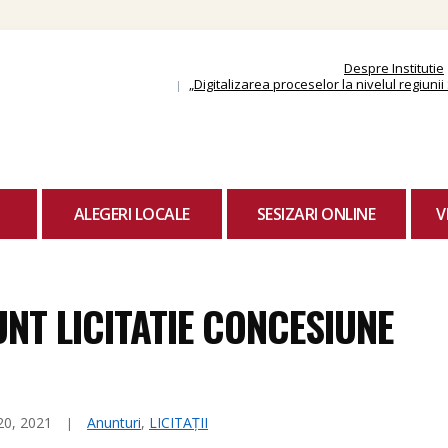
Skip
to
content
Despre Institutie
„Digitalizarea proceselor la nivelul regiun
ALEGERI LOCALE
SESIZARI ONLINE
V
NT LICITATIE CONCESIUNE
20, 2021
Anunturi
,
LICITAȚII