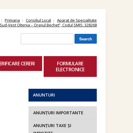
Primaria
Consiliul Local
Aparat de Specialitate
ii Sud-Vest Oltenia – Orașul Bechet”, Codul SMIS: 328268
Search
for:
ERIFICARE CERERI
FORMULARE
ELECTRONICE
ANUNTURI
ANUNȚURI IMPORTANTE
ANUNȚURI TAXE ȘI