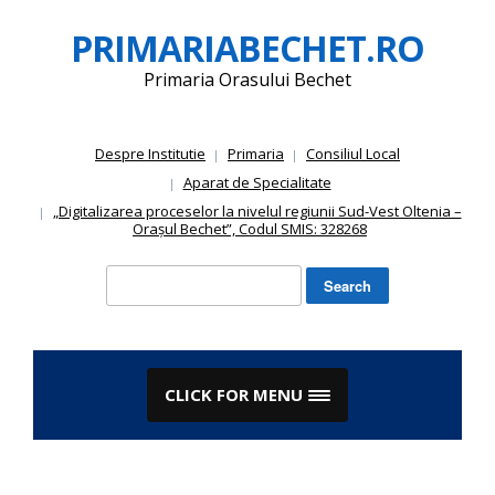
Skip
PRIMARIABECHET.RO
to
content
Primaria Orasului Bechet
Despre Institutie
Primaria
Consiliul Local
Aparat de Specialitate
„Digitalizarea proceselor la nivelul regiunii Sud-Vest Oltenia –
Orașul Bechet”, Codul SMIS: 328268
Search
for:
CLICK FOR MENU