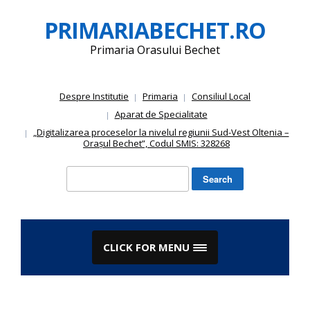
Skip
PRIMARIABECHET.RO
to
content
Primaria Orasului Bechet
Despre Institutie
Primaria
Consiliul Local
Aparat de Specialitate
„Digitalizarea proceselor la nivelul regiunii Sud-Vest Oltenia –
Orașul Bechet”, Codul SMIS: 328268
Search
for:
CLICK FOR MENU