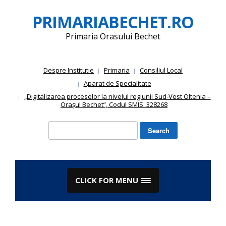
Skip
PRIMARIABECHET.RO
to
content
Primaria Orasului Bechet
Despre Institutie
Primaria
Consiliul Local
Aparat de Specialitate
„Digitalizarea proceselor la nivelul regiunii Sud-Vest Oltenia –
Orașul Bechet”, Codul SMIS: 328268
Search
for:
CLICK FOR MENU