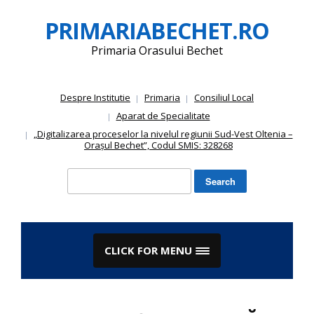
Skip
PRIMARIABECHET.RO
to
content
Primaria Orasului Bechet
Despre Institutie
Primaria
Consiliul Local
Aparat de Specialitate
„Digitalizarea proceselor la nivelul regiunii Sud-Vest Oltenia –
Orașul Bechet”, Codul SMIS: 328268
Search
for:
CLICK FOR MENU