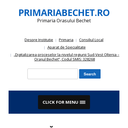
Skip
PRIMARIABECHET.RO
to
content
Primaria Orasului Bechet
Despre Institutie
Primaria
Consiliul Local
Aparat de Specialitate
„Digitalizarea proceselor la nivelul regiunii Sud-Vest Oltenia –
Orașul Bechet”, Codul SMIS: 328268
Search
for:
CLICK FOR MENU