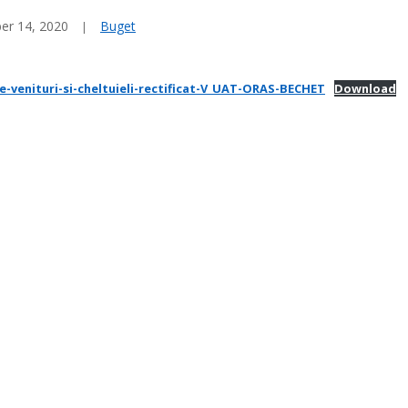
er 14, 2020
Buget
-venituri-si-cheltuieli-rectificat-V_UAT-ORAS-BECHET
Download