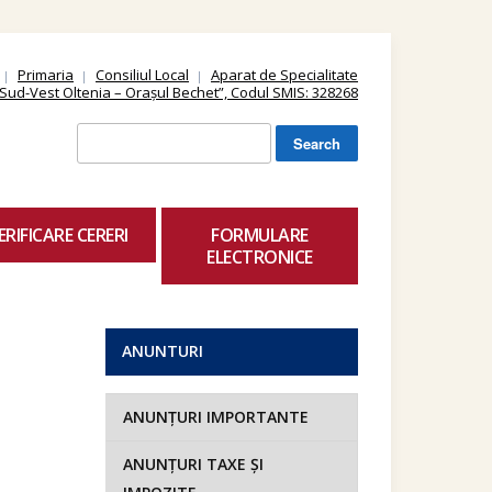
Primaria
Consiliul Local
Aparat de Specialitate
ii Sud-Vest Oltenia – Orașul Bechet”, Codul SMIS: 328268
Search
for:
ERIFICARE CERERI
FORMULARE
ELECTRONICE
ANUNTURI
ANUNȚURI IMPORTANTE
ANUNȚURI TAXE ȘI