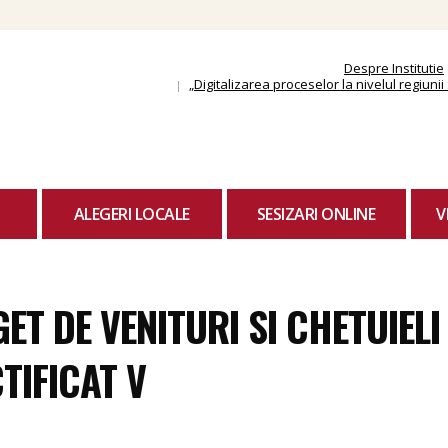
Skip
to
content
Despre Institutie
„Digitalizarea proceselor la nivelul regiun
ALEGERI LOCALE
SESIZARI ONLINE
V
ET DE VENITURI SI CHETUIELI
TIFICAT V