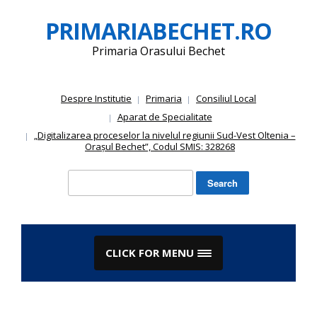
Skip
PRIMARIABECHET.RO
to
content
Primaria Orasului Bechet
Despre Institutie
Primaria
Consiliul Local
Aparat de Specialitate
„Digitalizarea proceselor la nivelul regiunii Sud-Vest Oltenia –
Orașul Bechet”, Codul SMIS: 328268
Search
for:
CLICK FOR MENU