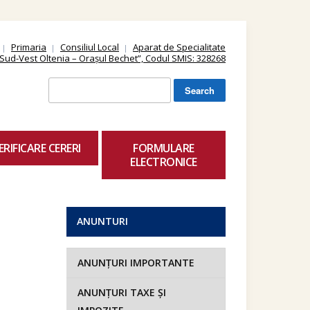
Primaria
Consiliul Local
Aparat de Specialitate
ii Sud-Vest Oltenia – Orașul Bechet”, Codul SMIS: 328268
Search
for:
ERIFICARE CERERI
FORMULARE
ELECTRONICE
ANUNTURI
ANUNȚURI IMPORTANTE
ANUNȚURI TAXE ȘI