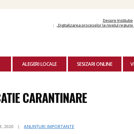
Skip
to
content
Despre Institutie
„Digitalizarea proceselor la nivelul regiun
ALEGERI LOCALE
SESIZARI ONLINE
V
ATIE CARANTINARE
3, 2020
ANUNȚURI IMPORTANTE