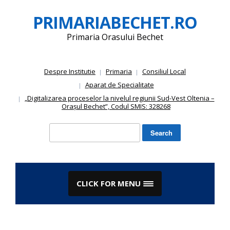
Skip
PRIMARIABECHET.RO
to
content
Primaria Orasului Bechet
Despre Institutie
Primaria
Consiliul Local
Aparat de Specialitate
„Digitalizarea proceselor la nivelul regiunii Sud-Vest Oltenia –
Orașul Bechet”, Codul SMIS: 328268
Search
for:
CLICK FOR MENU