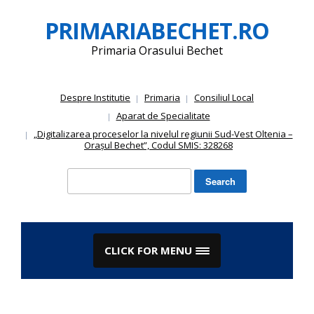
Skip
PRIMARIABECHET.RO
to
content
Primaria Orasului Bechet
Despre Institutie
Primaria
Consiliul Local
Aparat de Specialitate
„Digitalizarea proceselor la nivelul regiunii Sud-Vest Oltenia –
Orașul Bechet”, Codul SMIS: 328268
Search
for:
CLICK FOR MENU